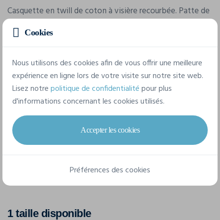
Casquette en twill de coton à visière recourbée. Patte de
réglage velcro à l’arrière.
Cookies
Caractéristiques
Nous utilisons des cookies afin de vous offrir une meilleure
expérience en ligne lors de votre visite sur notre site web.
Lisez notre
politique de confidentialité
pour plus
Marque
d'informations concernant les cookies utilisés.
James-Harvest
Référence
Accepter les cookies
2137002
Composition
Préférences des cookies
100% Twill coton brossé
1 taille disponible