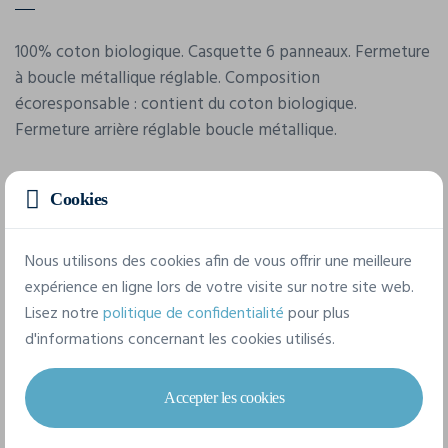
100% coton biologique. Casquette 6 panneaux. Fermeture
à boucle métallique réglable. Composition
écoresponsable : contient du coton biologique.
Fermeture arrière réglable boucle métallique.
Cookies
Nous utilisons des cookies afin de vous offrir une meilleure
expérience en ligne lors de votre visite sur notre site web.
Lisez notre
politique de confidentialité
pour plus
Caractéristiques
d'informations concernant les cookies utilisés.
Marque
Accepter les cookies
K-Up