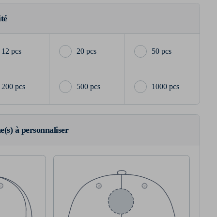
ité
12 pcs
20 pcs
50 pcs
200 pcs
500 pcs
1000 pcs
ne(s) à personnaliser