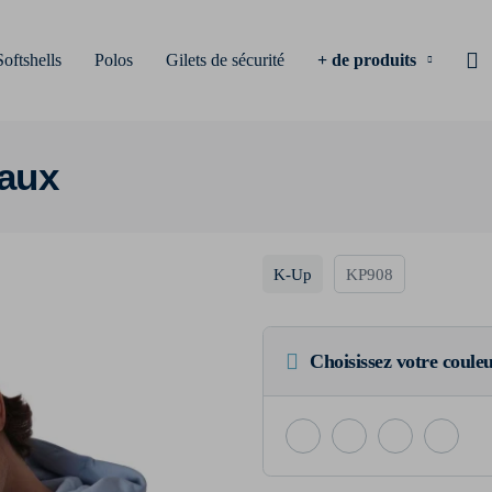
Softshells
Polos
Gilets de sécurité
+ de produits
eaux
K-Up
KP908
Choisissez votre coule