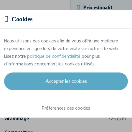
Prix estimatif
Cookies
20,79 € TTC
/pièce
Soit un total de 249,45 € TTC
Nous utilisons des cookies afin de vous offrir une meilleure
expérience en ligne lors de votre visite sur notre site web.
Lisez notre
politique de confidentialité
pour plus
d'informations concernant les cookies utilisés.
Caractéristiques
Accepter les cookies
Marque
K-Up
Référence
KP908
Préférences des cookies
Grammage
325 g/m²