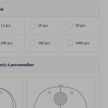
ité
12 pcs
20 pcs
50 pcs
200 pcs
500 pcs
1000 pcs
ne(s) à personnaliser