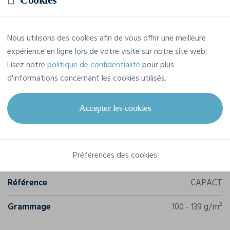
Prix estimatif
Nous utilisons des cookies afin de vous offrir une meilleure
9,73 € TTC
/pièce
expérience en ligne lors de votre visite sur notre site web.
Soit un total de 116,74 € TTC
Lisez notre
politique de confidentialité
pour plus
d'informations concernant les cookies utilisés.
Accepter les cookies
Caractéristiques
Préférences des cookies
Marque
Korntex
Référence
CAPACT
Grammage
100 - 139 g/m²