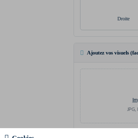
Droite
Ajoutez vos visuels (fac
Im
JPG, 
Cookies