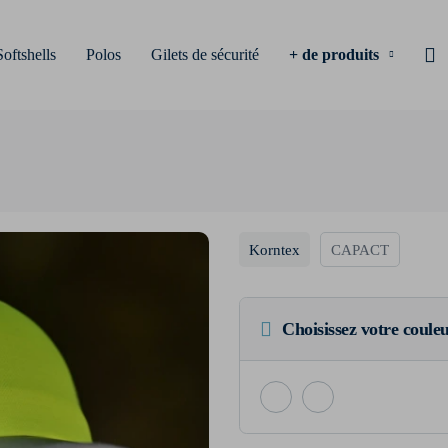
Softshells
Polos
Gilets de sécurité
+ de produits
Korntex
CAPACT
Choisissez votre coule