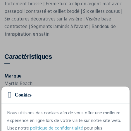
fortement brossé | Fermeture à clip en argent mat avec
passepoil contrasté et œillet brodé | Six œillets cousus |
Six coutures décoratives sur la visière | Visière base
contrastée | Segments laminés à l'avant | Bandeau de
transpiration en satin
Caractéristiques
Marque
Myrtle Beach
Cookies
Référence
MB6197
Nous utilisons des cookies afin de vous offrir une meilleure
Composition
expérience en ligne lors de votre visite sur notre site web.
100% coton
Lisez notre
politique de confidentialité
pour plus