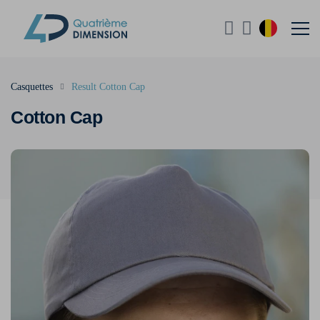
Casquettes
Result Cotton Cap
Cotton Cap