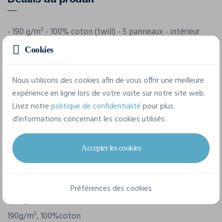
- 190 g/m² - 100% coton (twill) - 5 panneaux - intérieur
front renforcé - oeillets d’aération - fermeture par scratch
Cookies
- convient à la broderie et à l impression
Nous utilisons des cookies afin de vous offrir une meilleure
expérience en ligne lors de votre visite sur notre site web.
Caractéristiques
Lisez notre
politique de confidentialité
pour plus
d'informations concernant les cookies utilisés.
Marque
Result
Accepter les cookies
Référence
RC05
Préférences des cookies
Composition
190g/m², 100%coton