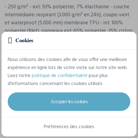
- 250 g/m² - ext: 93% polyester, 7% élasthanne - couche
intermédiaire: respirant (3.000 g/m² en 24h), coupe-vent
et waterproof (5.000 mm) membrane TPU - int: 100%
polyester (filet), panneaux ext: 65% polyester, 35% coton
- coupe-vent et water repellent - respirant - 6 panneaux -
Cookies
visière préformée avec 4 coutures - convient à la
broderie
Nous utilisons des cookies afin de vous offrir une meilleure
expérience en ligne lors de votre visite sur notre site web.
Lisez notre
politique de confidentialité
pour plus
Caractéristiques
d'informations concernant les cookies utilisés.
Marque
Accepter les cookies
Result
Référence
Préférences des cookies
RC73