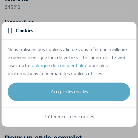
645210
Composition
100% coton
Cookies
Nous utilisons des cookies afin de vous offrir une meilleure
7 tailles disponibles
expérience en ligne lors de votre visite sur notre site web.
Lisez notre
politique de confidentialité
pour plus
d'informations concernant les cookies utilisés.
XS
S
M
L
XL
XXL
3XL
Accepter les cookies
Préférences des cookies
Pour un style complet