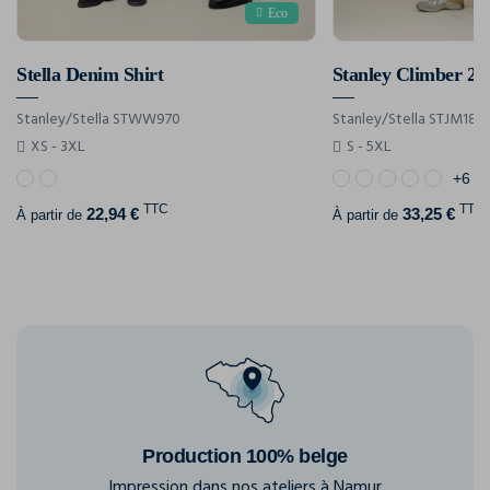
Eco
Stella Denim Shirt
Stanley Climber 2.
Stanley/Stella STWW970
Stanley/Stella STJM189
XS - 3XL
S - 5XL
+6
TTC
TTC
22,94 €
33,25 €
À partir de
À partir de
Production 100% belge
Impression dans nos ateliers à Namur