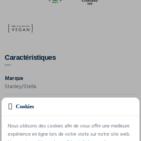
Caractéristiques
Marque
Stanley/Stella
Référence
Cookies
STWM967
Grammage
Nous utilisons des cookies afin de vous offrir une meilleure
235 g/m²
expérience en ligne lors de votre visite sur notre site web.