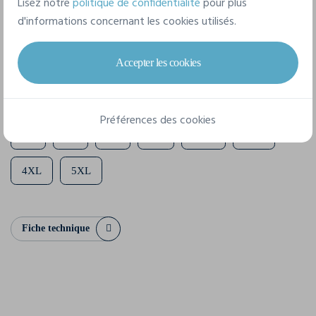
Lisez notre
politique de confidentialité
pour plus
Composition
d'informations concernant les cookies utilisés.
100% Cotton - Organic Ring Spun Carded
Accepter les cookies
8 tailles disponibles
Préférences des cookies
S
M
L
XL
XXL
3XL
4XL
5XL
Fiche technique