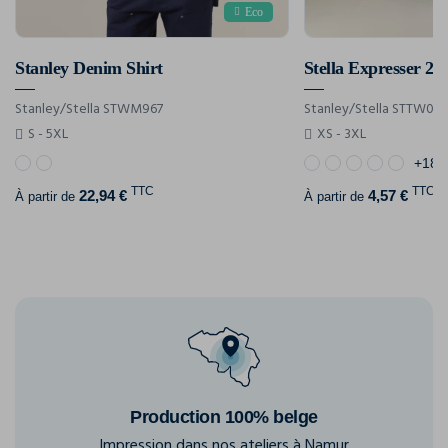
Eco
Stanley Denim Shirt
Stella Expresser 2.0
Stanley/Stella STWM967
Stanley/Stella STTW079
S - 5XL
XS - 3XL
+18
TTC
TTC
22,94 €
4,57 €
À partir de
À partir de
Production 100% belge
Impression dans nos ateliers à Namur