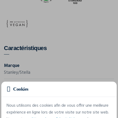
Caractéristiques
Marque
Stanley/Stella
Référence
Cookies
STWW970
Grammage
Nous utilisons des cookies afin de vous offrir une meilleure
235 g/m²
expérience en ligne lors de votre visite sur notre site web.