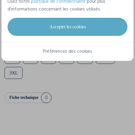
Lisez notre
politique de confidentialité
pour plus
Composition
d'informations concernant les cookies utilisés.
100% Cotton - Organic Ring Spun Carded
Accepter les cookies
7 tailles disponibles
Préférences des cookies
XS
S
M
L
XL
XXL
3XL
Fiche technique