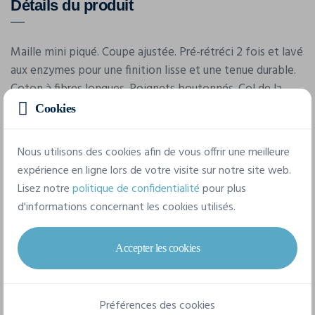
Détails du produit
Maille mini piqué. Coupe ajustée. Pré-rétréci 2 fois et lavé
aux enzymes pour une finition lisse et une tenue durable.
Coton à fibres longues. Poignets boutonnés. Col de la
même matière.
Cookies
Nous utilisons des cookies afin de vous offrir une meilleure
Caractéristiques
expérience en ligne lors de votre visite sur notre site web.
Lisez notre
politique de confidentialité
pour plus
Marque
d'informations concernant les cookies utilisés.
Tee Jays
Accepter les cookies
Référence
1416
Préférences des cookies
Grammage