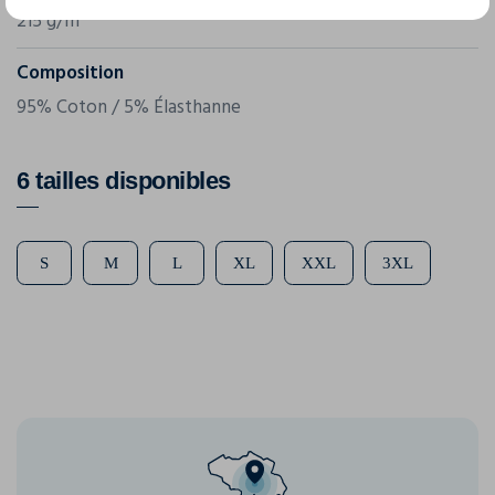
215 g/m²
Composition
95% Coton / 5% Élasthanne
6 tailles disponibles
S
M
L
XL
XXL
3XL