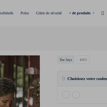
Softshells
Polos
Gilets de sécurité
+ de produits
Tee Jays
4005
Choisissez votre coule