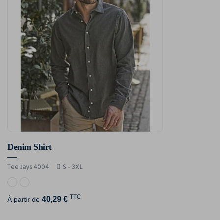
Denim Shirt
Tee Jays 4004
S - 3XL
TTC
40,29 €
À partir de