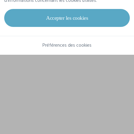
d'informations concernant les cookies utilisés.
Grammage
140 g/m²
Composition
Accepter les cookies
98% coton / 2% élasthanne
Préférences des cookies