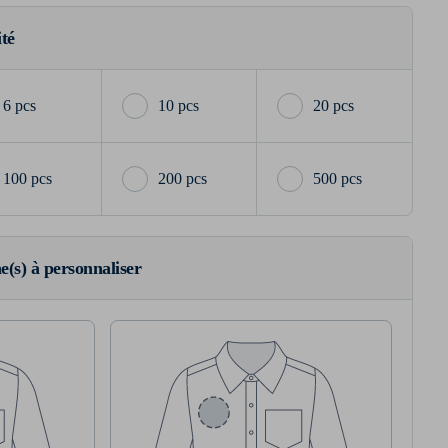
ité
6 pcs
10 pcs
20 pcs
100 pcs
200 pcs
500 pcs
ne(s) à personnaliser