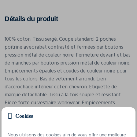
Détails du produit
100% coton. Tissu sergé. Coupe standard. 2 poches
poitrine avec rabat contrasté et fermées par boutons
pression métal de couleur noire. Fermeture devant et bas
de manches par boutons pression métal de couleur noire.
Empiècements épaules et coudes de couleur noire pour
tous les coloris. Bas de vêtement arrondi. Lien
d'accrochage intérieur col en chevron. Etiquette de
marque détachable. Tissu à la fois souple et résistant.
Pièce forte du vestiaire workwear. Empiècements
renforcés pour une meilleure durabilité.
Cookies
Nous utilisons des cookies afin de vous offrir une meilleure