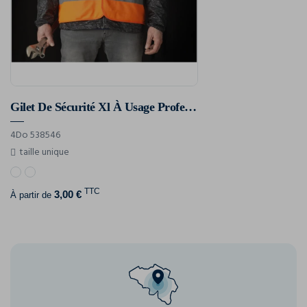
Gilet De Sécurité Xl À Usage Professionnel See-Me Rfx™
4Do 538546
taille unique
TTC
3,00 €
À partir de