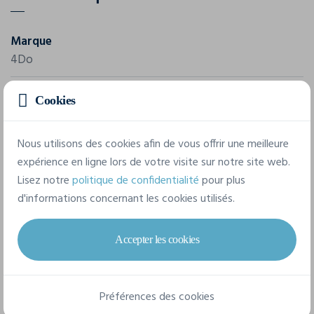
Marque
4Do
Référence
Cookies
104010
Dimensions
Nous utilisons des cookies afin de vous offrir une meilleure
65 x 65 x 0,5 cm
expérience en ligne lors de votre visite sur notre site web.
Lisez notre
politique de confidentialité
pour plus
Composition
d'informations concernant les cookies utilisés.
Polyester
Accepter les cookies
1 taille disponible
Préférences des cookies