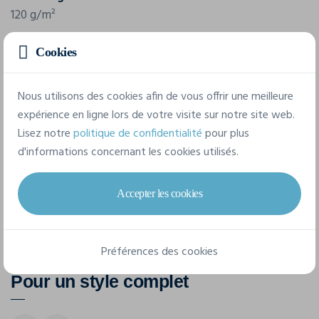
120 g/m²
Composition
Cookies
100% polyester
Nous utilisons des cookies afin de vous offrir une meilleure
expérience en ligne lors de votre visite sur notre site web.
3 tailles disponibles
Lisez notre
politique de confidentialité
pour plus
d'informations concernant les cookies utilisés.
5/7 ans
XXS
8/10 ans
Accepter les cookies
Préférences des cookies
Pour un style complet