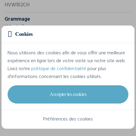
HVW102CH
Grammage
120 g/m²
Cookies
Composition
100% Polyester
Nous utilisons des cookies afin de vous offrir une meilleure
expérience en ligne lors de votre visite sur notre site web.
Lisez notre
politique de confidentialité
pour plus
3 tailles disponibles
d'informations concernant les cookies utilisés.
S
M
L
Accepter les cookies
Préférences des cookies
Fiche technique