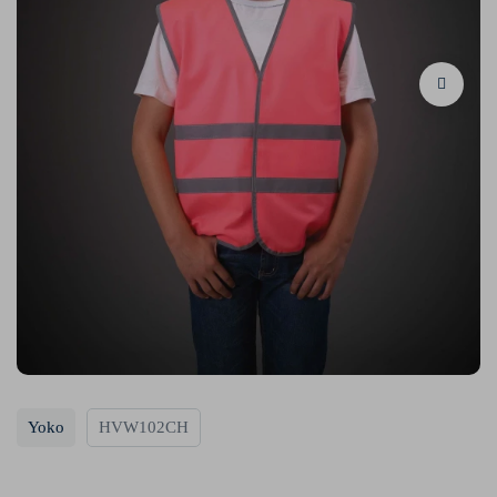
Yoko
HVW102CH