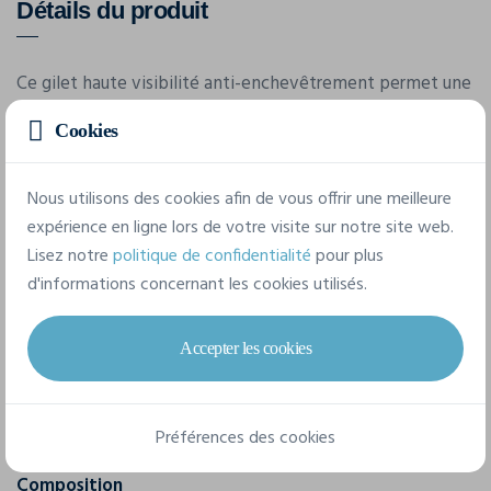
Détails du produit
Ce gilet haute visibilité anti-enchevêtrement permet une
libération rapide en cas d'urgence; Idéal pour les gardes de
Cookies
sécurité, le bricolage, le secteur ferroviaire et le métro,
etc.
Nous utilisons des cookies afin de vous offrir une meilleure
expérience en ligne lors de votre visite sur notre site web.
Caractéristiques
Lisez notre
politique de confidentialité
pour plus
d'informations concernant les cookies utilisés.
Marque
Accepter les cookies
Yoko
Référence
HVW118PE
Préférences des cookies
Composition