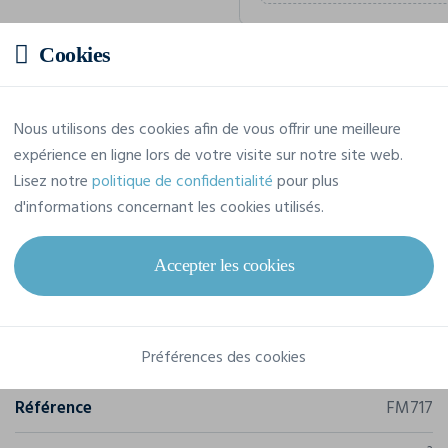
Cookies
Prix estimatif
Nous utilisons des cookies afin de vous offrir une meilleure
21,78 € TTC
/pièce
expérience en ligne lors de votre visite sur notre site web.
Soit un total de 130,68 € TTC
Lisez notre
politique de confidentialité
pour plus
d'informations concernant les cookies utilisés.
Accepter les cookies
Caractéristiques
Préférences des cookies
Marque
B&C
Référence
FM717