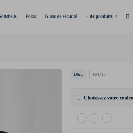
Softshells
Polos
Gilets de sécurité
+ de produits
B&C
FM717
Choisissez votre coule