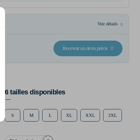
Voir détails
Recevoir un devis précis
6 tailles disponibles
S
M
L
XL
XXL
3XL