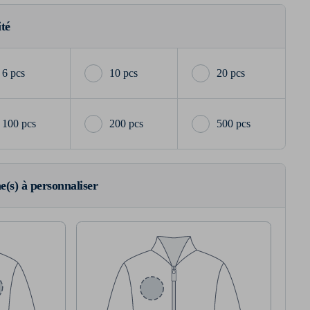
ité
6 pcs
10 pcs
20 pcs
100 pcs
200 pcs
500 pcs
ne(s) à personnaliser