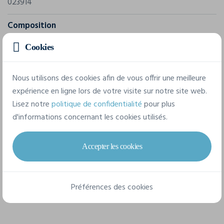
023914
Composition
100% polyester - antipilling - micro polaire
Cookies
8 tailles disponibles
Nous utilisons des cookies afin de vous offrir une meilleure
expérience en ligne lors de votre visite sur notre site web.
Lisez notre
politique de confidentialité
pour plus
XS
S
M
L
XL
XXL
d'informations concernant les cookies utilisés.
3XL
4XL
Accepter les cookies
Fiche technique
Préférences des cookies