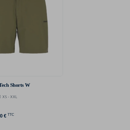
Tech Shorts W
XS - XXL
TTC
0 €