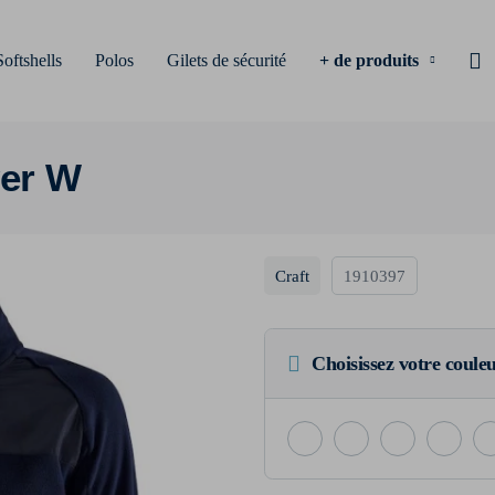
Softshells
Polos
Gilets de sécurité
+ de produits
yer W
Craft
1910397
Choisissez votre coule