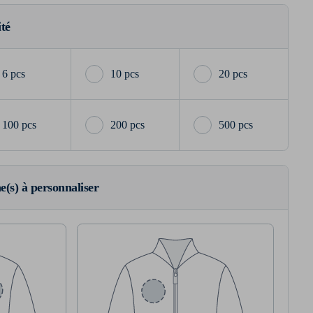
ité
6 pcs
10 pcs
20 pcs
100 pcs
200 pcs
500 pcs
ne(s) à personnaliser