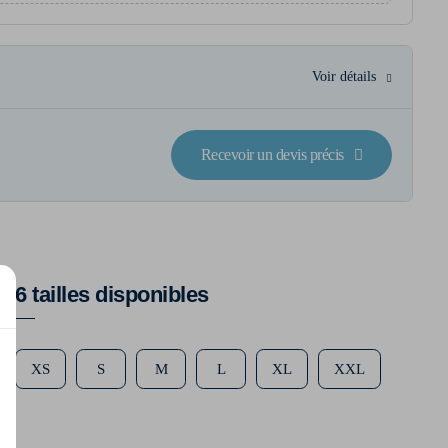
Voir détails
Recevoir un devis précis
6 tailles disponibles
XS
S
M
L
XL
XXL