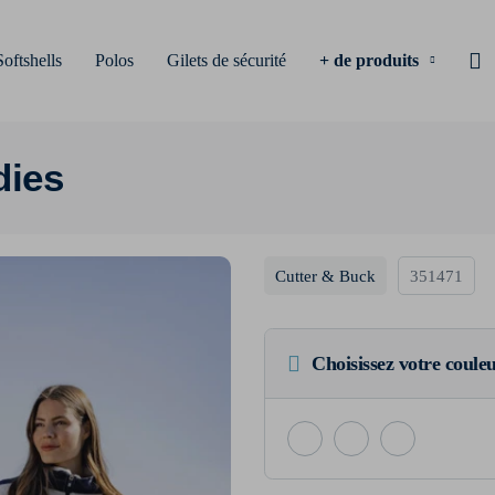
Softshells
Polos
Gilets de sécurité
+ de produits
dies
Cutter & Buck
351471
Choisissez votre coule