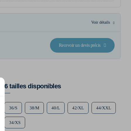
Voir détails
Recevoir un devis précis
6 tailles disponibles
36/S
38/M
40/L
42/XL
44/XXL
34/XS