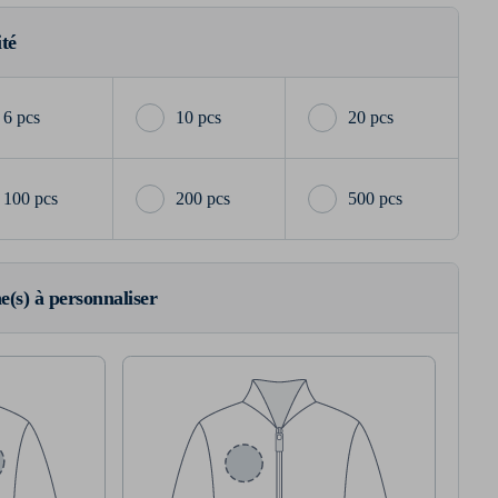
ité
6 pcs
10 pcs
20 pcs
100 pcs
200 pcs
500 pcs
ne(s) à personnaliser