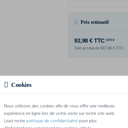
Prix estimatif
92,98 € TTC
/pièce
Soit un total de 557,86 € TTC
Caractéristiques
Cookies
Marque
Cutter & Buck
Nous utilisons des cookies afin de vous offrir une meilleure
expérience en ligne lors de votre visite sur notre site web.
Référence
351471
Lisez notre
politique de confidentialité
pour plus