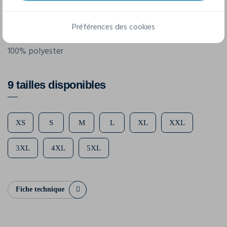
165 g/m²
Préférences des cookies
Composition
100% polyester
9 tailles disponibles
XS
S
M
L
XL
XXL
3XL
4XL
5XL
Fiche technique