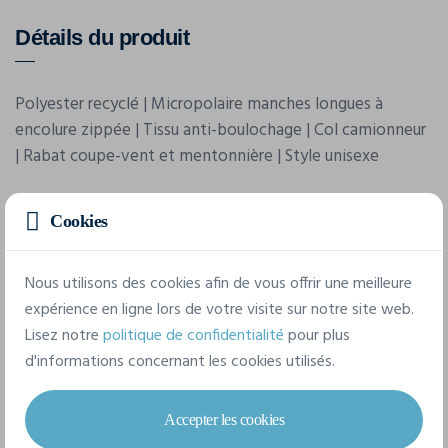
Détails du produit
Polyester recyclé | Micropolaire manches longues à
encolure zippée | Tissu anti-boulochage | Col camionneur
| Rabat coupe-vent et mentonnière | Style unisexe
Cookies
Caractéristiques
Nous utilisons des cookies afin de vous offrir une meilleure
Marque
expérience en ligne lors de votre visite sur notre site web.
Premier
Lisez notre
politique de confidentialité
pour plus
d'informations concernant les cookies utilisés.
Référence
PR831
Accepter les cookies
Grammage