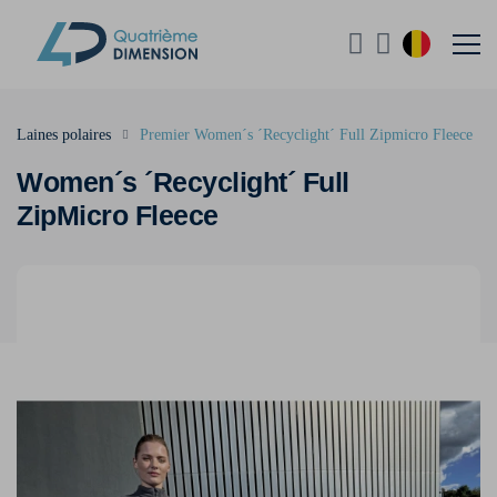
Laines polaires
Premier Women´s ´Recyclight´ Full Zipmicro Fleece
Women´s ´Recyclight´ Full
ZipMicro Fleece