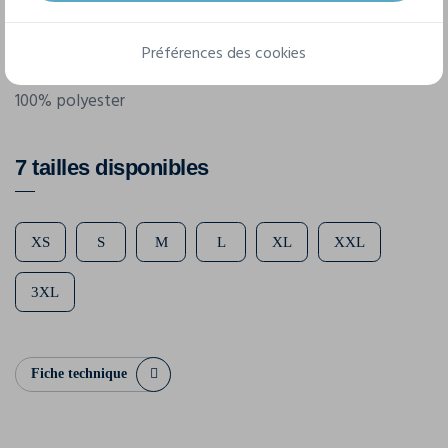
200 g/m²
Préférences des cookies
Composition
100% polyester
7 tailles disponibles
XS
S
M
L
XL
XXL
3XL
Fiche technique