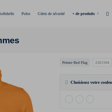
Softshells
Polos
Gilets de sécurité
+ de produits
ommes
Printer Red Flag
2261504
Choisissez votre coule