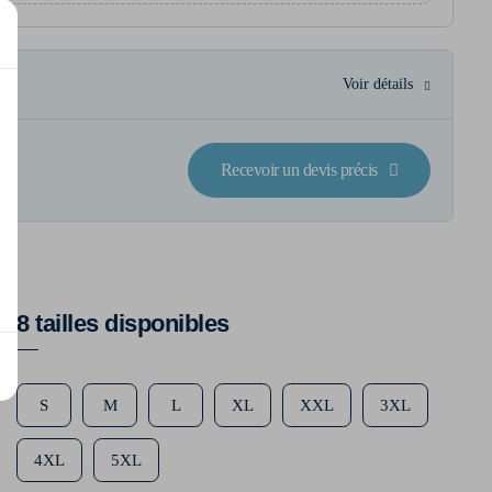
Voir détails
Recevoir un devis précis
8 tailles disponibles
S
M
L
XL
XXL
3XL
4XL
5XL