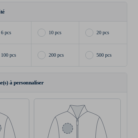
ité
6 pcs
10 pcs
20 pcs
100 pcs
200 pcs
500 pcs
ne(s) à personnaliser