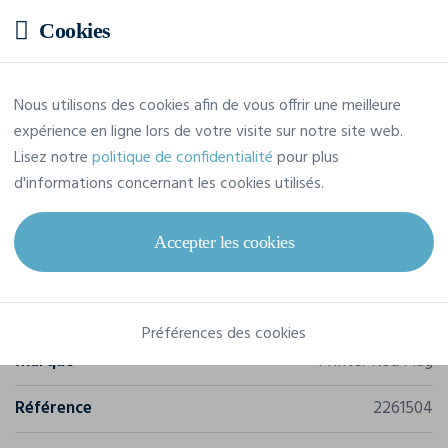
Cookies
Prix estimatif
Nous utilisons des cookies afin de vous offrir une meilleure
expérience en ligne lors de votre visite sur notre site web.
18,00 € TTC
/pièce
Lisez notre
politique de confidentialité
pour plus
Soit un total de 108,03 € TTC
d'informations concernant les cookies utilisés.
Accepter les cookies
Caractéristiques
Préférences des cookies
Marque
Printer Red Flag
Référence
2261504