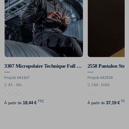
3307 Micropolaire Technique Full Zip Contrastee
2558 Pantalon Stre
Projob 643307
Projob 642558
XS - 3XL
C44 - D120
TTC
TTC
18,44 €
37,19 €
À partir de
À partir de