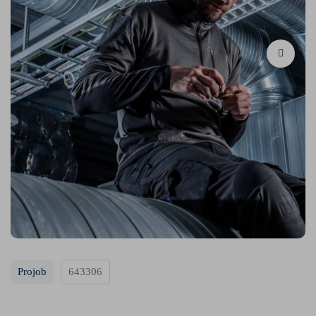
Projob
643306