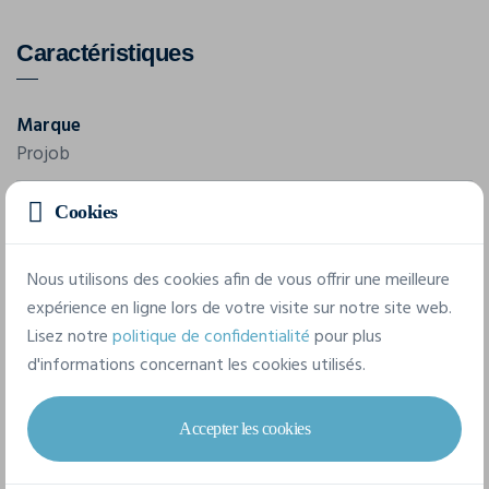
Caractéristiques
Marque
Projob
Référence
Cookies
643306
Nous utilisons des cookies afin de vous offrir une meilleure
Composition
expérience en ligne lors de votre visite sur notre site web.
100% polyester, 220 g/m2
Lisez notre
politique de confidentialité
pour plus
d'informations concernant les cookies utilisés.
8 tailles disponibles
Accepter les cookies
XS
S
M
L
XL
XXL