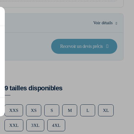
Voir détails
Recevoir un devis précis
9 tailles disponibles
XXS
XS
S
M
L
XL
XXL
3XL
4XL