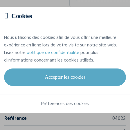
Cookies
Prix estimatif
Nous utilisons des cookies afin de vous offrir une meilleure
37,70 € TTC
/pièce
expérience en ligne lors de votre visite sur notre site web.
Soit un total de 226,22 € TTC
Lisez notre
politique de confidentialité
pour plus
d'informations concernant les cookies utilisés.
Accepter les cookies
Caractéristiques
Préférences des cookies
Marque
Sol's
Référence
04022