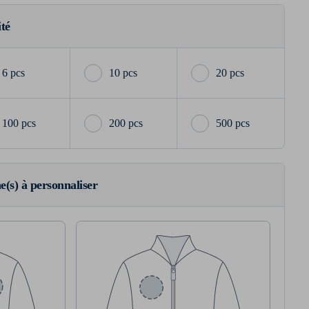
ité
6 pcs
10 pcs
20 pcs
100 pcs
200 pcs
500 pcs
ne(s) à personnaliser