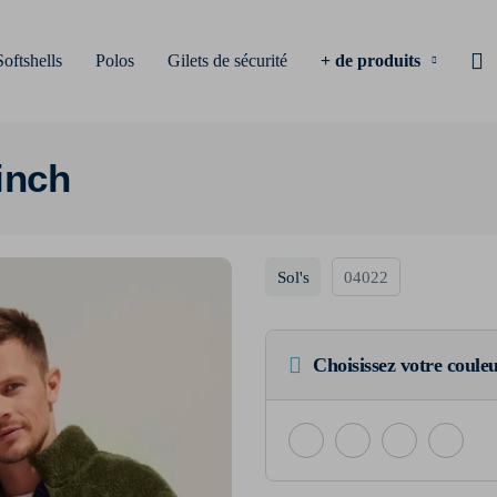
Softshells
Polos
Gilets de sécurité
+ de produits
inch
Sol's
04022
Choisissez votre coule