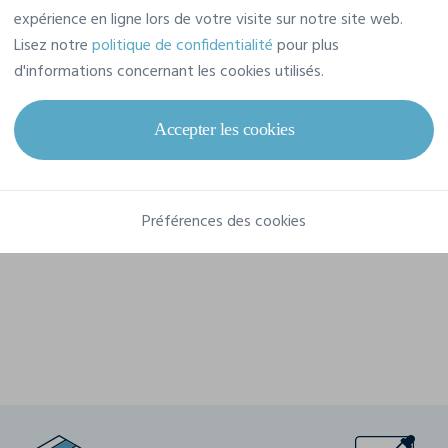
Référence
1159
expérience en ligne lors de votre visite sur notre site web.
Lisez notre
politique de confidentialité
pour plus
Dimensions
105 cm
d'informations concernant les cookies utilisés.
Composition
Accepter les cookies
couvercle: 100% polyester
Préférences des cookies