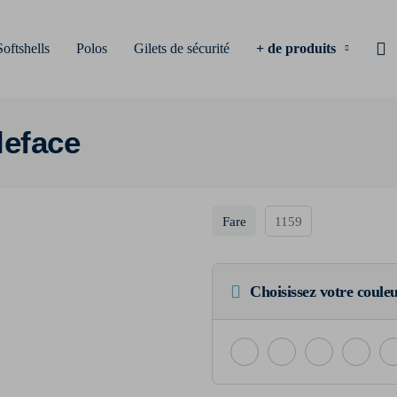
Softshells
Polos
Gilets de sécurité
+ de produits
eface
Fare
1159
Choisissez votre coule