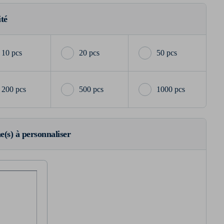
ité
10 pcs
20 pcs
50 pcs
200 pcs
500 pcs
1000 pcs
ne(s) à personnaliser