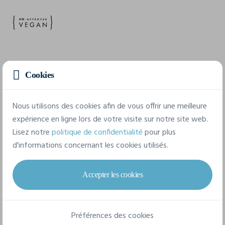
Caractéristiques
Cookies
Marque
Nous utilisons des cookies afin de vous offrir une meilleure
Kimood
expérience en ligne lors de votre visite sur notre site web.
Lisez notre
politique de confidentialité
pour plus
Référence
d'informations concernant les cookies utilisés.
KI2010
Dimensions
Accepter les cookies
0 cm x 0 cm x 0 cm
Composition
Préférences des cookies