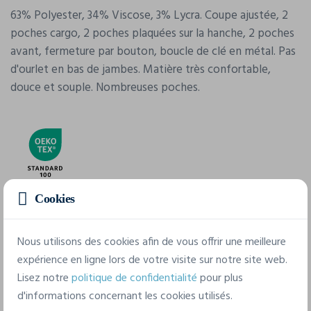
63% Polyester, 34% Viscose, 3% Lycra. Coupe ajustée, 2
poches cargo, 2 poches plaquées sur la hanche, 2 poches
avant, fermeture par bouton, boucle de clé en métal. Pas
d'ourlet en bas de jambes. Matière très confortable,
douce et souple. Nombreuses poches.
Cookies
Caractéristiques
Nous utilisons des cookies afin de vous offrir une meilleure
expérience en ligne lors de votre visite sur notre site web.
Marque
Lisez notre
politique de confidentialité
pour plus
Brook Taverner
d'informations concernant les cookies utilisés.