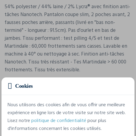
54% polyester / 44% laine / 2% Lycra® avec finition anti-
tâches Nanotech. Pantalon coupe slim, 2 poches avant, 2
fausses poches arrière, passants (livré en "bas non-
terminé" - longueur : 91.5cm). Pas d'ourlet en bas de
jambes. Tissu performant : test pilling 4/5 et test de
Martindale : 60,000 frottements sans casses. Lavable en
machine à 40° ou nettoyage à sec. Finition anti-tâches
Nanotech. Tissu très résistant - Tes Martindale > 60 000
frottements. Tissu très extensible.
Cookies
Caractéristiques
Nous utilisons des cookies afin de vous offrir une meilleure
expérience en ligne lors de votre visite sur notre site web.
Marque
Lisez notre
politique de confidentialité
pour plus
Brook Taverner
d'informations concernant les cookies utilisés.
Référence