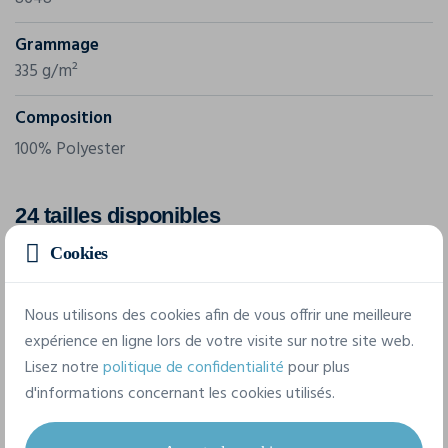
Grammage
335 g/m²
Composition
100% Polyester
24 tailles disponibles
Cookies
60 EU (48 UK)
58 EU (46 UK)
56 EU (44 UK)
Nous utilisons des cookies afin de vous offrir une meilleure
expérience en ligne lors de votre visite sur notre site web.
52/54 EU (42 UK)
50 eu (40 uk)
46 eu (36 uk)
Lisez notre
politique de confidentialité
pour plus
d'informations concernant les cookies utilisés.
42/44 EU (34 UK)
40 EU (32 UK)
38 EU (30 UK)
36 EU (28 UK)
48 FR (38 UK)