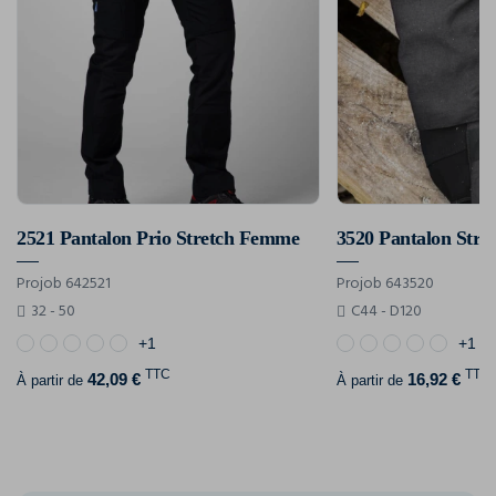
2521 Pantalon Prio Stretch Femme
3520 Pantalon Stre
Projob 642521
Projob 643520
32 - 50
C44 - D120
+1
+1
TTC
TTC
42,09 €
16,92 €
À partir de
À partir de