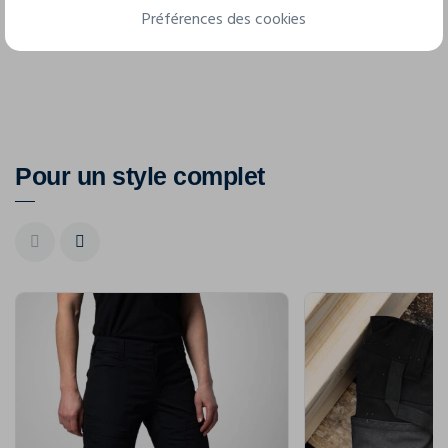
Préférences des cookies
D104
D108
D112
D116
D120
Pour un style complet