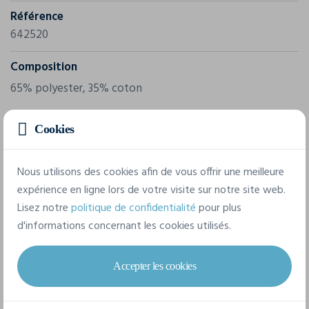
Référence
642520
Composition
65% polyester, 35% coton
Cookies
27 tailles disponibles
Nous utilisons des cookies afin de vous offrir une meilleure
C44
C46
C48
C50
C52
C54
expérience en ligne lors de votre visite sur notre site web.
Lisez notre
politique de confidentialité
pour plus
C56
C58
C60
C62
C64
C146
d'informations concernant les cookies utilisés.
C148
C150
C152
C154
C156
Accepter les cookies
D84
D88
D92
D96
D100