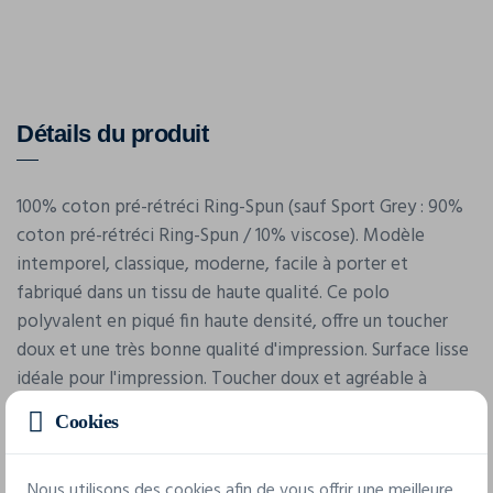
Détails du produit
100% coton pré-rétréci Ring-Spun (sauf Sport Grey : 90%
coton pré-rétréci Ring-Spun / 10% viscose). Modèle
intemporel, classique, moderne, facile à porter et
fabriqué dans un tissu de haute qualité. Ce polo
polyvalent en piqué fin haute densité, offre un toucher
doux et une très bonne qualité d'impression. Surface lisse
idéale pour l'impression. Toucher doux et agréable à
porter.
Cookies
Nous utilisons des cookies afin de vous offrir une meilleure