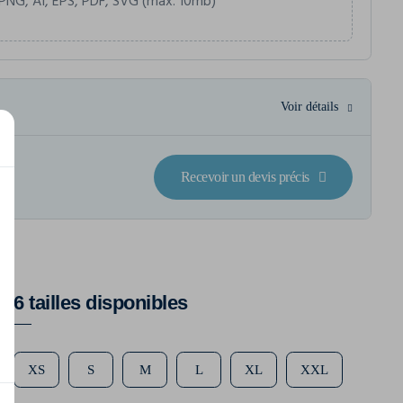
PNG, AI, EPS, PDF, SVG (max. 10mb)
Voir détails
Recevoir un devis précis
6 tailles disponibles
XS
S
M
L
XL
XXL