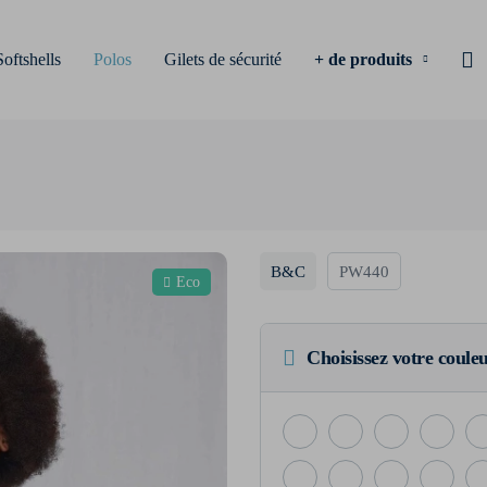
Softshells
Polos
Gilets de sécurité
+ de produits
B&C
PW440
Eco
Choisissez votre coule