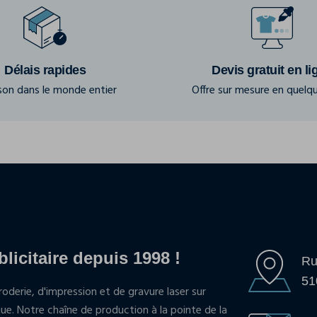
Délais rapides
Devis gratuit en li
ison dans le monde entier
Offre sur mesure en quelqu
blicitaire depuis 1998 !
Ru
51
oderie, d'impression et de gravure laser sur
que. Notre chaîne de production à la pointe de la