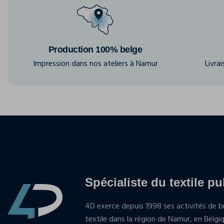
Production 100% belge
Impression dans nos ateliers à Namur
Livra
Spécialiste du textile pu
4D exerce depuis 1998 ses activités de br
textile dans la région de Namur, en Belgi