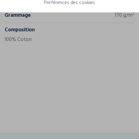
Référence
PW440
Préférences des cookies
Grammage
170 g/m²
Composition
100% Coton