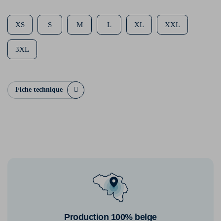
XS
S
M
L
XL
XXL
3XL
Fiche technique
Production 100% belge