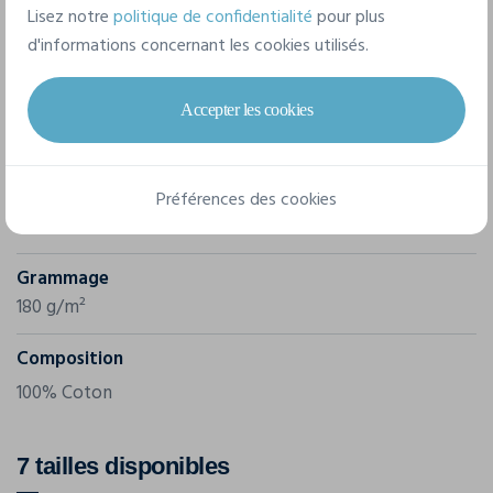
Lisez notre
politique de confidentialité
pour plus
Caractéristiques
d'informations concernant les cookies utilisés.
Accepter les cookies
Marque
B&C
Référence
Préférences des cookies
PWI13
Grammage
180 g/m²
Composition
100% Coton
7 tailles disponibles