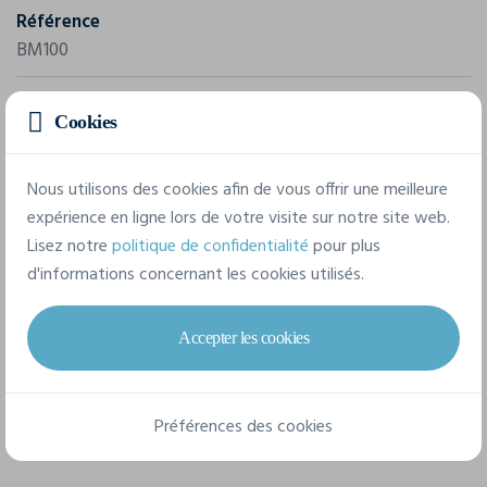
Référence
BM100
Grammage
Cookies
210 g/m²
Composition
Nous utilisons des cookies afin de vous offrir une meilleure
100% coton piqué.
expérience en ligne lors de votre visite sur notre site web.
Lisez notre
politique de confidentialité
pour plus
d'informations concernant les cookies utilisés.
7 tailles disponibles
Accepter les cookies
S
M
L
XL
XXL
3XL
Préférences des cookies
4XL