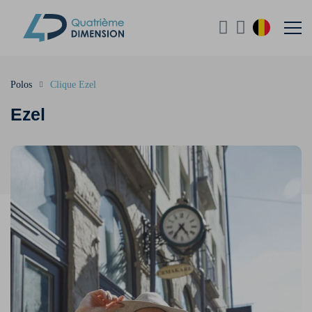
Polos
Clique Ezel
Ezel