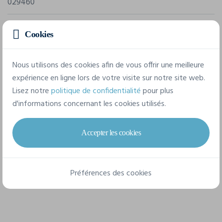
029460
Composition
Cookies
100% Coton peigné.
Nous utilisons des cookies afin de vous offrir une meilleure
5 tailles disponibles
expérience en ligne lors de votre visite sur notre site web.
Lisez notre
politique de confidentialité
pour plus
d'informations concernant les cookies utilisés.
S
M
L
XL
XXL
Accepter les cookies
Fiche technique
Préférences des cookies