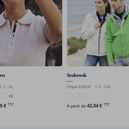
en
Seabrook
S - XL
Clique 020937
S - XXL
+1
TTC
TTC
5 €
42,04 €
À partir de