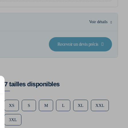
Voir détails
Recevoir un devis précis
7 tailles disponibles
XS
S
M
L
XL
XXL
3XL