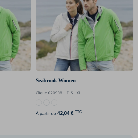
Seabrook Women
Clique 020938
S - XL
TTC
42,04 €
À partir de