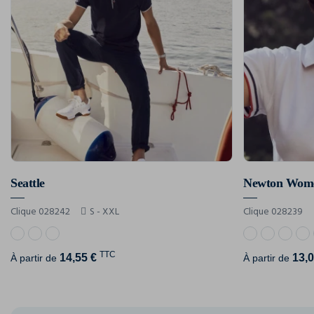
Seattle
Newton Wom
Clique 028242
S - XXL
Clique 028239
TTC
14,55 €
13,0
À partir de
À partir de