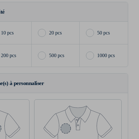
ité
10 pcs
20 pcs
50 pcs
200 pcs
500 pcs
1000 pcs
ne(s) à personnaliser