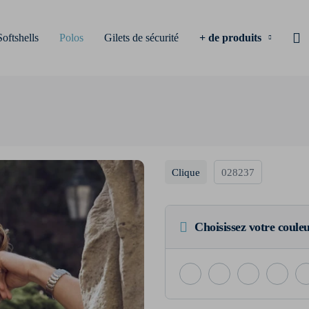
Softshells
Polos
Gilets de sécurité
+ de produits
Clique
028237
Choisissez votre coule