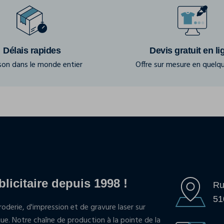
Délais rapides
Devis gratuit en li
ison dans le monde entier
Offre sur mesure en quelqu
blicitaire depuis 1998 !
Ru
51
oderie, d'impression et de gravure laser sur
que. Notre chaîne de production à la pointe de la