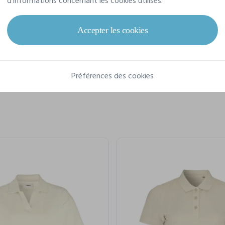
d'informations concernant les cookies utilisés.
Composition
57% Cotton 38% Polyester 5% Elastane
Accepter les cookies
Préférences des cookies