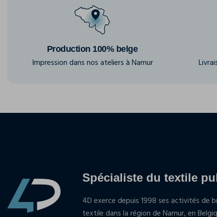
Production 100% belge
Impression dans nos ateliers à Namur
Livra
Spécialiste du textile pu
4D exerce depuis 1998 ses activités de br
textile dans la région de Namur, en Belgi