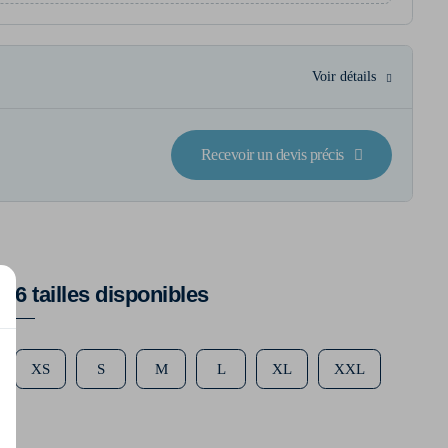
Voir détails
Recevoir un devis précis
6 tailles disponibles
XS
S
M
L
XL
XXL