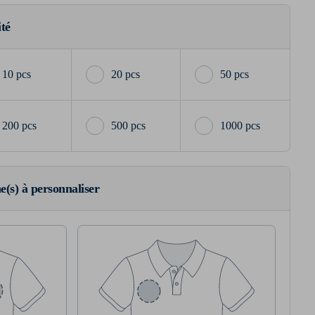
ité
10 pcs
20 pcs
50 pcs
200 pcs
500 pcs
1000 pcs
ne(s) à personnaliser