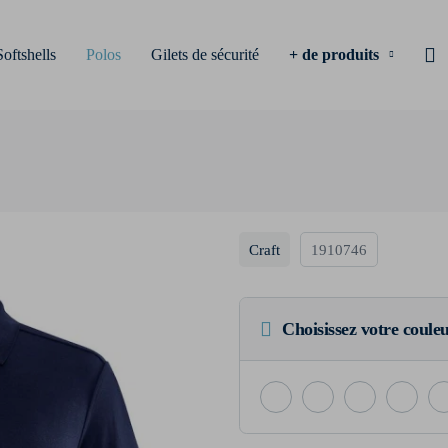
Softshells
Polos
Gilets de sécurité
+ de produits
Craft
1910746
Choisissez votre coule