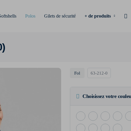
Softshells
Polos
Gilets de sécurité
+ de produits
0)
Fol
63-212-0
Choisissez votre coule