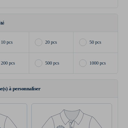
ité
10 pcs
20 pcs
50 pcs
200 pcs
500 pcs
1000 pcs
ne(s) à personnaliser