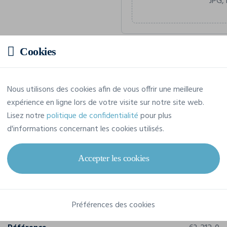
JPG, 
Cookies
Prix estimatif
Nous utilisons des cookies afin de vous offrir une meilleure
8,13 € TTC
/pièce
expérience en ligne lors de votre visite sur notre site web.
Soit un total de 81,31 € TTC
Lisez notre
politique de confidentialité
pour plus
d'informations concernant les cookies utilisés.
Accepter les cookies
Caractéristiques
Marque
Fol
Préférences des cookies