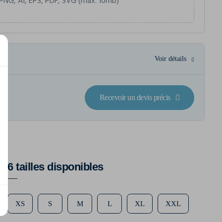
PNG, AI, EPS, PDF, SVG (max. 10mb)
Voir détails
Recevoir un devis précis
6 tailles disponibles
XS
S
M
L
XL
XXL