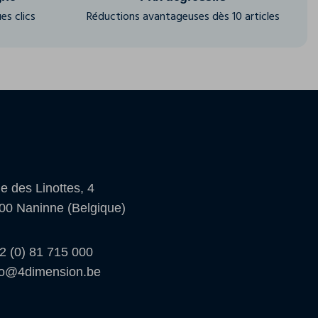
es clics
Réductions avantageuses dès 10 articles
e des Linottes, 4
00 Naninne (Belgique)
2 (0) 81 715 000
fo@4dimension.be