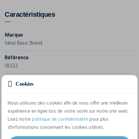
Caractéristiques
Marque
Ideal Basic Brand
Référence
IB222
Grammage
Cookies
200 g/m²
Composition
Nous utilisons des cookies afin de vous offrir une meilleure
expérience en ligne lors de votre visite sur notre site web.
100% Coton
Lisez notre
politique de confidentialité
pour plus
d'informations concernant les cookies utilisés.
9 tailles disponibles