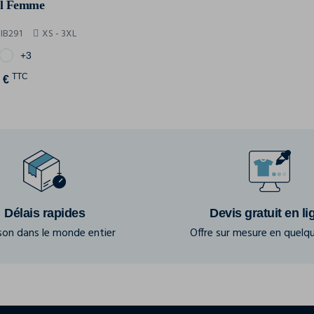
sl Femme
 IB291
XS - 3XL
+3
TTC
 €
Délais rapides
Devis gratuit en li
ison dans le monde entier
Offre sur mesure en quelqu