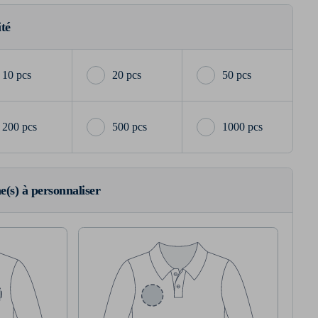
ité
10 pcs
20 pcs
50 pcs
200 pcs
500 pcs
1000 pcs
ne(s) à personnaliser