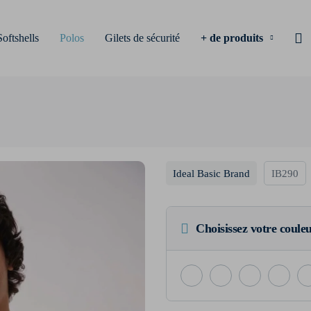
Softshells
Polos
Gilets de sécurité
+ de produits
Ideal Basic Brand
IB290
Choisissez votre coule