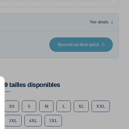
Voir détails
Recevoir un devis précis
9 tailles disponibles
XS
S
M
L
XL
XXL
3XL
4XL
5XL