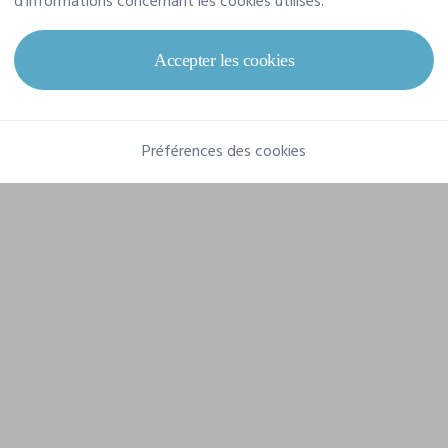
d'informations concernant les cookies utilisés.
Grammage
180 g/m²
Composition
Accepter les cookies
100% Coton
Préférences des cookies