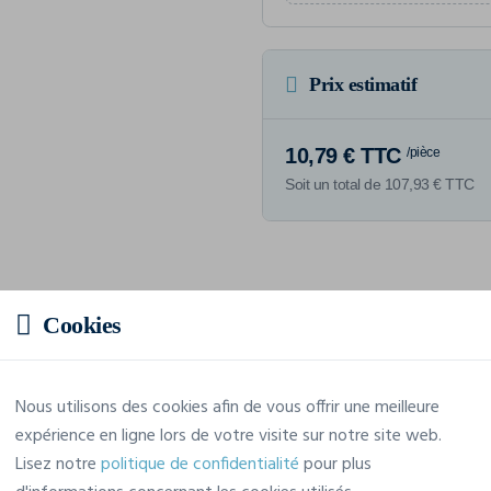
Prix estimatif
10,79 € TTC
/pièce
Soit un total de 107,93 € TTC
Caractéristiques
Cookies
Marque
Ideal Basic Brand
Nous utilisons des cookies afin de vous offrir une meilleure
expérience en ligne lors de votre visite sur notre site web.
Référence
IB290
Lisez notre
politique de confidentialité
pour plus