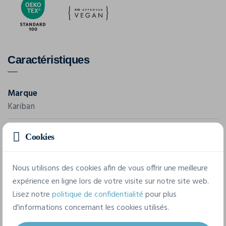
Caractéristiques
Marque
Kariban
Référence
Cookies
K272
Grammage
Nous utilisons des cookies afin de vous offrir une meilleure
180 g/m²
expérience en ligne lors de votre visite sur notre site web.
Lisez notre
politique de confidentialité
pour plus
Composition
d'informations concernant les cookies utilisés.
100% Coton