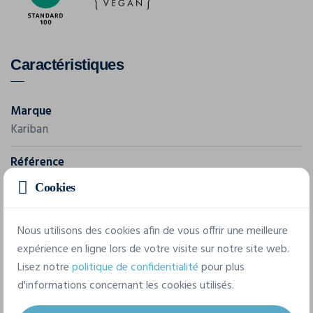
Caractéristiques
Marque
Kariban
Référence
K263
Cookies
Grammage
Nous utilisons des cookies afin de vous offrir une meilleure
180 g/m²
expérience en ligne lors de votre visite sur notre site web.
Composition
Lisez notre
politique de confidentialité
pour plus
d'informations concernant les cookies utilisés.
100% Coton