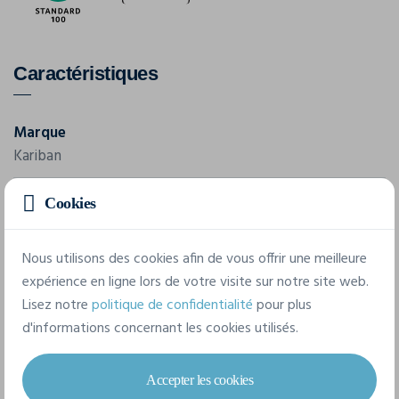
Caractéristiques
Marque
Kariban
Référence
Cookies
K250
Nous utilisons des cookies afin de vous offrir une meilleure
Grammage
expérience en ligne lors de votre visite sur notre site web.
220 g/m²
Lisez notre
politique de confidentialité
pour plus
Composition
d'informations concernant les cookies utilisés.
100% Coton
Accepter les cookies