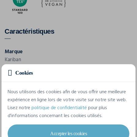
Caractéristiques
Marque
Kariban
Cookies
Référence
K281
Nous utilisons des cookies afin de vous offrir une meilleure
Grammage
expérience en ligne lors de votre visite sur notre site web.
220 g/m²
Lisez notre
politique de confidentialité
pour plus
d'informations concernant les cookies utilisés.
Composition
100% Coton
Accepter les cookies