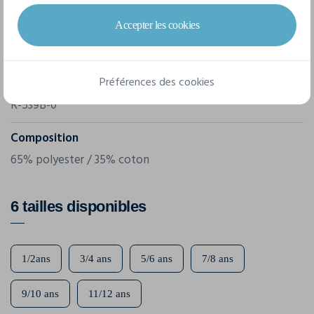
Accepter les cookies
Marque
Russell
Préférences des cookies
Référence
R-539B-0
Composition
65% polyester / 35% coton
6 tailles disponibles
1/2ans
3/4 ans
5/6 ans
7/8 ans
9/10 ans
11/12 ans