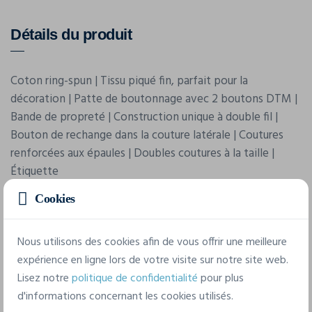
Détails du produit
Coton ring-spun | Tissu piqué fin, parfait pour la
décoration | Patte de boutonnage avec 2 boutons DTM |
Bande de propreté | Construction unique à double fil |
Bouton de rechange dans la couture latérale | Coutures
renforcées aux épaules | Doubles coutures à la taille |
Étiquette
Cookies
Nous utilisons des cookies afin de vous offrir une meilleure
expérience en ligne lors de votre visite sur notre site web.
Lisez notre
politique de confidentialité
pour plus
d'informations concernant les cookies utilisés.
Caractéristiques