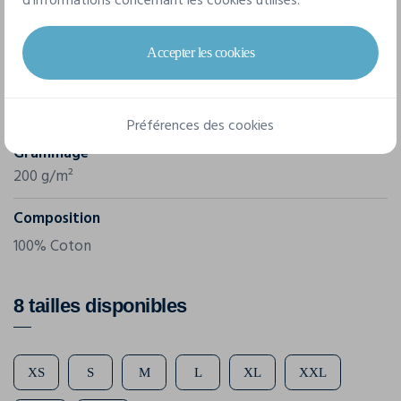
d'informations concernant les cookies utilisés.
Marque
Russell
Accepter les cookies
Référence
R-569M-0
Préférences des cookies
Grammage
200 g/m²
Composition
100% Coton
8 tailles disponibles
XS
S
M
L
XL
XXL