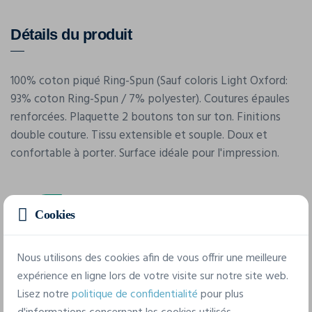
Détails du produit
100% coton piqué Ring-Spun (Sauf coloris Light Oxford:
93% coton Ring-Spun / 7% polyester). Coutures épaules
renforcées. Plaquette 2 boutons ton sur ton. Finitions
double couture. Tissu extensible et souple. Doux et
confortable à porter. Surface idéale pour l'impression.
Cookies
Nous utilisons des cookies afin de vous offrir une meilleure
expérience en ligne lors de votre visite sur notre site web.
Caractéristiques
Lisez notre
politique de confidentialité
pour plus