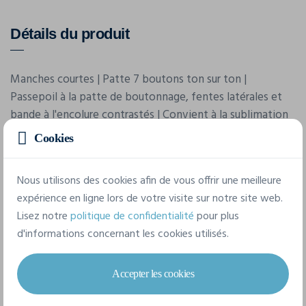
Détails du produit
Manches courtes | Patte 7 boutons ton sur ton |
Passepoil à la patte de boutonnage, fentes latérales et
bande à l'encolure contrastés | Convient à la sublimation
Cookies
Caractéristiques
Nous utilisons des cookies afin de vous offrir une meilleure
expérience en ligne lors de votre visite sur notre site web.
Marque
Lisez notre
politique de confidentialité
pour plus
Sol's
d'informations concernant les cookies utilisés.
Référence
Accepter les cookies
01180