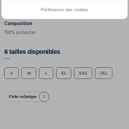
Grammage
180 g/m²
Préférences des cookies
Composition
100% polyester
6 tailles disponibles
S
M
L
XL
XXL
3XL
Fiche technique