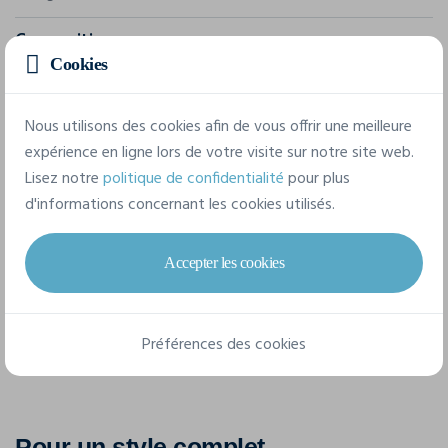
Composition
Cookies
100% coton
Nous utilisons des cookies afin de vous offrir une meilleure
5 tailles disponibles
expérience en ligne lors de votre visite sur notre site web.
Lisez notre
politique de confidentialité
pour plus
d'informations concernant les cookies utilisés.
S
M
L
XL
XXL
Accepter les cookies
Fiche technique
Préférences des cookies
Pour un style complet